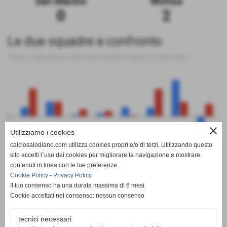
San Marino
Monza
0
2
Le due squadre a confronto
Tutte le statistiche sulle due squadre messe a confronto
0
close
Utilizziamo i cookies
calciosalodiano.com utilizza cookies propri e/o di terzi. Utilizzando questo
PT
G
V
N
P
GF
GS
DR
sito accetti l´uso dei cookies per migliorare la navigazione e mostrare
San Marino
Monza
contenuti in linea con le tue preferenze.
Cookie Policy
-
Privacy Policy
Il tuo consenso ha una durata massima di 6 mesi.
Cookie accettati nel consenso: nessun consenso
tecnici necessari