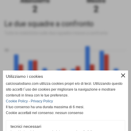
Albinoleffe
Mestre
2
2
Le due squadre a confronto
Tutte le statistiche sulle due squadre messe a confronto
50
0
close
Utilizziamo i cookies
calciosalodiano.com utilizza cookies propri e/o di terzi. Utilizzando questo
PT
G
V
N
P
GF
GS
DR
sito accetti l´uso dei cookies per migliorare la navigazione e mostrare
Albinoleffe
Mestre
contenuti in linea con le tue preferenze.
Cookie Policy
-
Privacy Policy
Il tuo consenso ha una durata massima di 6 mesi.
Cookie accettati nel consenso: nessun consenso
tecnici necessari