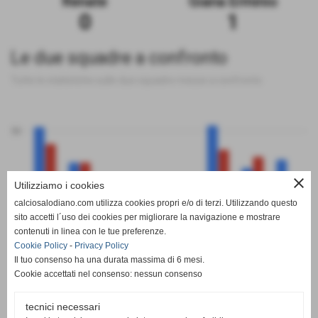
Renate
Giana Erminio
0
1
Le due squadre a confronto
Tutte le statistiche sulle due squadre messe a confronto
50
close
Utilizziamo i cookies
0
calciosalodiano.com utilizza cookies propri e/o di terzi. Utilizzando questo
PT
G
V
N
P
GF
GS
DR
sito accetti l´uso dei cookies per migliorare la navigazione e mostrare
Renate
Giana Erminio
contenuti in linea con le tue preferenze.
Cookie Policy
-
Privacy Policy
Il tuo consenso ha una durata massima di 6 mesi.
Cookie accettati nel consenso: nessun consenso
tecnici necessari