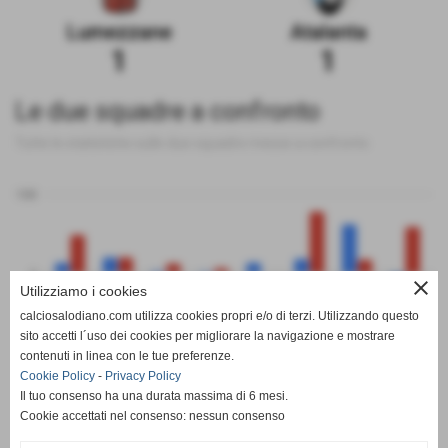
Lumezzane
Atalanta
1
1
Le due squadre a confronto
Tutte le statistiche sulle due squadre messe a confronto
100
0
close
Utilizziamo i cookies
calciosalodiano.com utilizza cookies propri e/o di terzi. Utilizzando questo
PT
G
V
N
P
GF
GS
DR
sito accetti l´uso dei cookies per migliorare la navigazione e mostrare
Lumezzane
Atalanta
contenuti in linea con le tue preferenze.
Cookie Policy
-
Privacy Policy
Il tuo consenso ha una durata massima di 6 mesi.
Cookie accettati nel consenso: nessun consenso