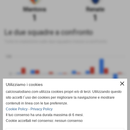
Mantova
Renate
1
1
Le due squadre a confronto
Tutte le statistiche sulle due squadre messe a confronto
100
0
close
Utilizziamo i cookies
-100
calciosalodiano.com utilizza cookies propri e/o di terzi. Utilizzando questo
PT
G
V
N
P
GF
GS
DR
sito accetti l´uso dei cookies per migliorare la navigazione e mostrare
Mantova
Renate
contenuti in linea con le tue preferenze.
Cookie Policy
-
Privacy Policy
Il tuo consenso ha una durata massima di 6 mesi.
Cookie accettati nel consenso: nessun consenso