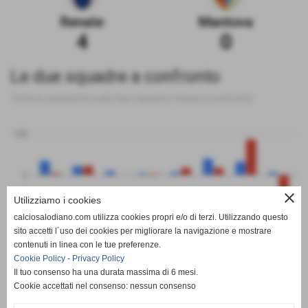
Renate
Mantova
4
0
Le due squadre a confronto
Tutte le statistiche sulle due squadre messe a confronto
100
0
close
Utilizziamo i cookies
-100
calciosalodiano.com utilizza cookies propri e/o di terzi. Utilizzando questo
PT
G
V
N
P
GF
GS
DR
sito accetti l´uso dei cookies per migliorare la navigazione e mostrare
Renate
Mantova
contenuti in linea con le tue preferenze.
Cookie Policy
-
Privacy Policy
Il tuo consenso ha una durata massima di 6 mesi.
Cookie accettati nel consenso: nessun consenso