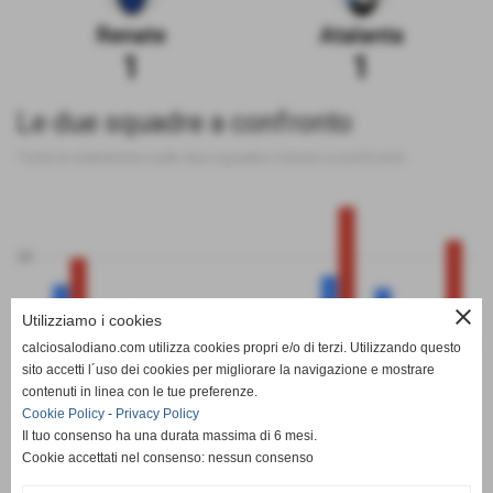
Renate
Atalanta
1
1
Le due squadre a confronto
Tutte le statistiche sulle due squadre messe a confronto
50
close
Utilizziamo i cookies
0
calciosalodiano.com utilizza cookies propri e/o di terzi. Utilizzando questo
PT
G
V
N
P
GF
GS
DR
sito accetti l´uso dei cookies per migliorare la navigazione e mostrare
Renate
Atalanta
contenuti in linea con le tue preferenze.
Cookie Policy
-
Privacy Policy
Il tuo consenso ha una durata massima di 6 mesi.
Cookie accettati nel consenso: nessun consenso