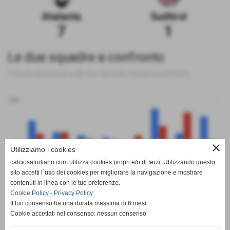
Atalanta
Sudtirol
7
1
Le due squadre a confronto
Tutte le statistiche sulle due squadre messe a confronto
100
0
close
Utilizziamo i cookies
calciosalodiano.com utilizza cookies propri e/o di terzi. Utilizzando questo
PT
G
V
N
P
GF
GS
DR
sito accetti l´uso dei cookies per migliorare la navigazione e mostrare
Atalanta
Sudtirol
contenuti in linea con le tue preferenze.
Cookie Policy
-
Privacy Policy
Il tuo consenso ha una durata massima di 6 mesi.
Cookie accettati nel consenso: nessun consenso