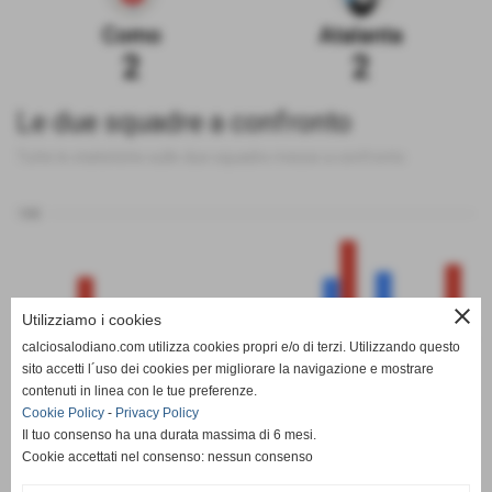
Como
Atalanta
2
2
Le due squadre a confronto
Tutte le statistiche sulle due squadre messe a confronto
100
close
Utilizziamo i cookies
0
calciosalodiano.com utilizza cookies propri e/o di terzi. Utilizzando questo
PT
G
V
N
P
GF
GS
DR
sito accetti l´uso dei cookies per migliorare la navigazione e mostrare
Como
Atalanta
contenuti in linea con le tue preferenze.
Cookie Policy
-
Privacy Policy
Il tuo consenso ha una durata massima di 6 mesi.
Cookie accettati nel consenso: nessun consenso