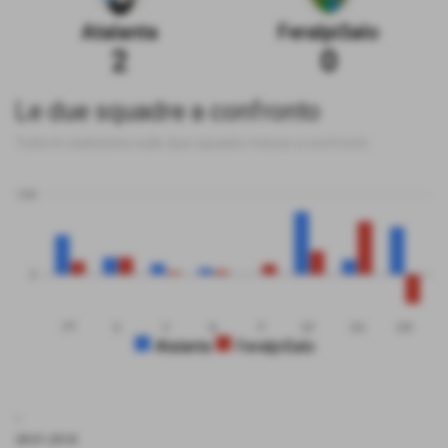
Atalanta
FeralpiSalo
2
0
Le due squadre a confronto
Tutte le statistiche sulle due squadre messe a confronto
100
0
PT
G
V
N
P
GF
GS
DR
Atalanta
FeralpiSalo
.
28-01-2018