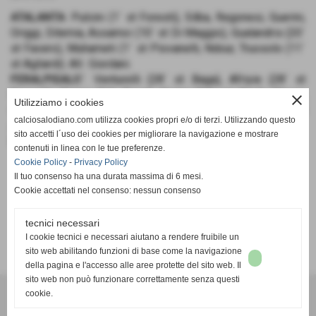
ATALANTA
: Pulcini (1´ st Foresti), Silba, Regonesi, Guerini,
Origgi, Dilernia, Assamoi (10´ st Di Maggio), Gualandris (20´
st Favero), Muhameti (1´ st Piovanelli, Ndour, Truosolo (11´
st Agliardi). All.: Giordani.
FERALPISALO´
: Venturelli (28´ st Baga), Afriyie (28´ st
Coccoli), Zanini (24´ Rosa), Cerini (24´ st Agui), Olivari,
close
Utilizziamo i cookies
lnverardi, Maccabiani, Bekshiu (1´ st Bonardi), Falleri (19´ st
calciosalodiano.com utilizza cookies propri e/o di terzi. Utilizzando questo
Archetti), Picchi, Antolini (1´ st Paderno). All.: Bellicini.
sito accetti l´uso dei cookies per migliorare la navigazione e mostrare
RETI
: 20´ st Origgi, 35´ st Ndour.
contenuti in linea con le tue preferenze.
Cookie Policy
-
Privacy Policy
Il tuo consenso ha una durata massima di 6 mesi.
Cookie accettati nel consenso: nessun consenso
tecnici necessari
SCHEDA
-
CALENDARIO E RISULTATI
-
CLASSIFICA
I cookie tecnici e necessari aiutano a rendere fruibile un
sito web abilitando funzioni di base come la navigazione
della pagina e l'accesso alle aree protette del sito web. Il
sito web non può funzionare correttamente senza questi
cookie.
Calcio Salodiano