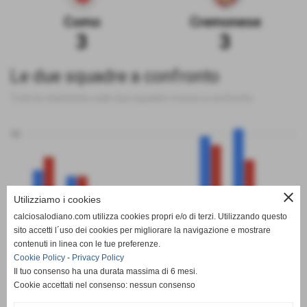
Como
Cremonese
3
3
Le due squadre a confronto
Tutte le statistiche sulle due squadre messe a confronto
50
close
Utilizziamo i cookies
0
calciosalodiano.com utilizza cookies propri e/o di terzi. Utilizzando questo
PT
G
V
N
P
GF
GS
DR
sito accetti l´uso dei cookies per migliorare la navigazione e mostrare
Como
Cremonese
contenuti in linea con le tue preferenze.
Cookie Policy
-
Privacy Policy
Il tuo consenso ha una durata massima di 6 mesi.
Cookie accettati nel consenso: nessun consenso