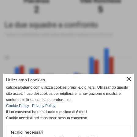
Piacenza
Vibe Ronchese
2
5
Le due squadre a confronto
Tutte le statistiche sulle due squadre messe a confronto
50
close
0
Utilizziamo i cookies
calciosalodiano.com utilizza cookies propri e/o di terzi. Utilizzando questo
PT
G
V
N
P
GF
GS
DR
sito accetti l´uso dei cookies per migliorare la navigazione e mostrare
Piacenza
Vibe Ronchese
contenuti in linea con le tue preferenze.
Cookie Policy
-
Privacy Policy
Il tuo consenso ha una durata massima di 6 mesi.
Cookie accettati nel consenso: nessun consenso
tecnici necessari