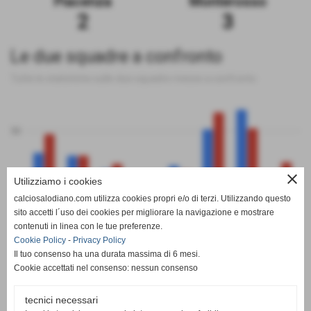
Piacenza
Monterosso
2
3
Le due squadre a confronto
Tutte le statistiche sulle due squadre messe a confronto
50
close
0
Utilizziamo i cookies
calciosalodiano.com utilizza cookies propri e/o di terzi. Utilizzando questo
PT
G
V
N
P
GF
GS
DR
sito accetti l´uso dei cookies per migliorare la navigazione e mostrare
Piacenza
Monterosso
contenuti in linea con le tue preferenze.
Cookie Policy
-
Privacy Policy
Il tuo consenso ha una durata massima di 6 mesi.
Cookie accettati nel consenso: nessun consenso
tecnici necessari