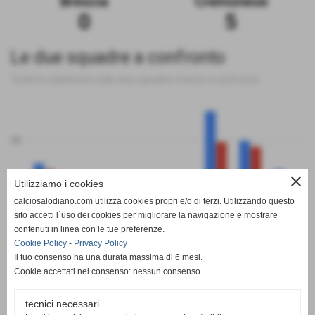
Brescia
Cremonese
0
5
Le due squadre a confronto
Tutte le statistiche sulle due squadre messe a confronto
50
close
Utilizziamo i cookies
0
calciosalodiano.com utilizza cookies propri e/o di terzi. Utilizzando questo
PT
G
V
N
P
GF
GS
DR
sito accetti l´uso dei cookies per migliorare la navigazione e mostrare
Brescia
Cremonese
contenuti in linea con le tue preferenze.
Cookie Policy
-
Privacy Policy
Il tuo consenso ha una durata massima di 6 mesi.
Cookie accettati nel consenso: nessun consenso
tecnici necessari