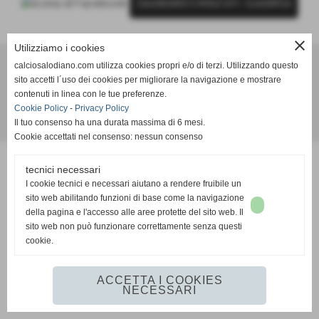
CALENDARIO E RISULTATI
-
CLASSIFICA
close
Utilizziamo i cookies
calciosalodiano.com utilizza cookies propri e/o di terzi. Utilizzando questo
Calcio Salodiano
sito accetti l´uso dei cookies per migliorare la navigazione e mostrare
info@calciosalodiano.com
contenuti in linea con le tue preferenze.
Cookie Policy
-
Privacy Policy
Il tuo consenso ha una durata massima di 6 mesi.
Realizzazione siti web www.sitoper.it
Cookie accettati nel consenso: nessun consenso
tecnici necessari
I cookie tecnici e necessari aiutano a rendere fruibile un
sito web abilitando funzioni di base come la navigazione
della pagina e l'accesso alle aree protette del sito web. Il
sito web non può funzionare correttamente senza questi
cookie.
ACCETTA I COOKIES
NECESSARI