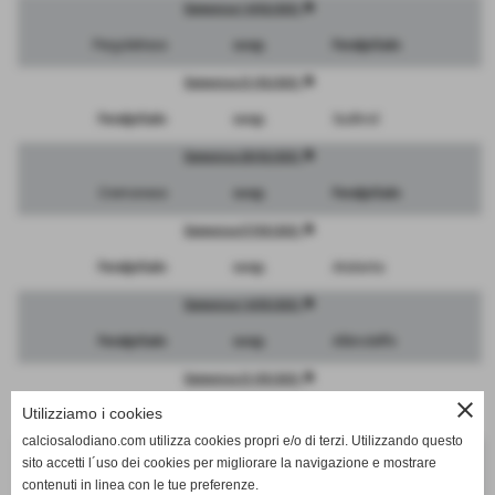
description
Domenica 14/02/2021
Pergolettese
sosp.
FeralpiSalo
description
Domenica 21/02/2021
FeralpiSalo
sosp.
Sudtirol
description
Domenica 28/02/2021
Cremonese
sosp.
FeralpiSalo
description
Domenica 07/03/2021
FeralpiSalo
sosp.
Atalanta
description
Domenica 14/03/2021
FeralpiSalo
sosp.
Albinoleffe
description
Domenica 21/03/2021
close
Utilizziamo i cookies
Brescia
sosp.
FeralpiSalo
calciosalodiano.com utilizza cookies propri e/o di terzi. Utilizzando questo
description
Domenica 28/03/2021
sito accetti l´uso dei cookies per migliorare la navigazione e mostrare
contenuti in linea con le tue preferenze.
FeralpiSalo
sosp.
Mantova