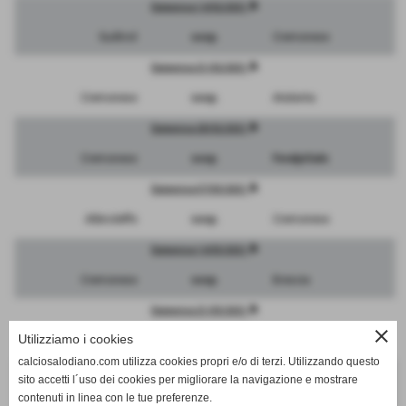
description
Domenica 14/02/2021
Sudtirol
sosp.
Cremonese
description
Domenica 21/02/2021
Cremonese
sosp.
Atalanta
description
Domenica 28/02/2021
Cremonese
sosp.
FeralpiSalo
description
Domenica 07/03/2021
Albinoleffe
sosp.
Cremonese
description
Domenica 14/03/2021
Cremonese
sosp.
Brescia
description
Domenica 21/03/2021
close
Utilizziamo i cookies
Mantova
sosp.
Cremonese
calciosalodiano.com utilizza cookies propri e/o di terzi. Utilizzando questo
description
Domenica 28/03/2021
sito accetti l´uso dei cookies per migliorare la navigazione e mostrare
contenuti in linea con le tue preferenze.
Cremonese
sosp.
Pergolettese