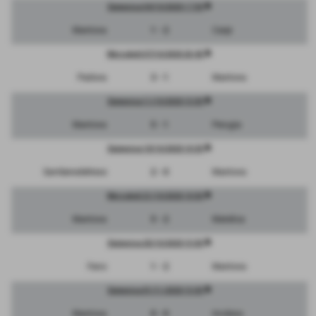
description
Domenica 04/10/2020 17:30
Mantova
1 - 2
Carpi
description
Mercoledì 07/10/2020 20:45
Padova
3 - 1
Mantova
description
Domenica 11/10/2020 15:00
Mantova
5 - 1
Perugia
description
Domenica 18/10/2020 18:30
Sambenedettese
2 - 0
Mantova
description
Mercoledì 21/10/2020 18:00
Mantova
5 - 2
Matelica
description
Domenica 25/10/2020 15:00
Fano
1 - 2
Mantova
description
Domenica 01/11/2020 15:00
Mantova
0 - 0
Imolese