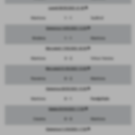
description
Lunedì 08/03/2021 21:00
Mantova
1 - 1
Sudtirol
description
Domenica 14/03/2021 12:30
Modena
1 - 1
Mantova
description
Mercoledì 17/03/2021 20:30
Mantova
3 - 2
Virtus Verona
description
Mercoledì 31/03/2021 15:00
Ravenna
0 - 2
Mantova
description
Domenica 28/03/2021 15:00
Mantova
0 - 1
FeralpiSalo
description
Sabato 03/04/2021 17:30
Cesena
0 - 0
Mantova
description
Domenica 11/04/2021 17:30