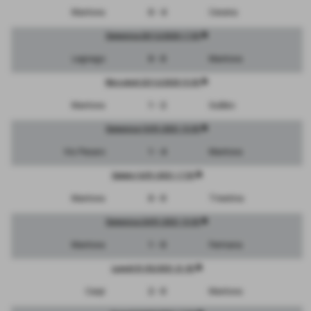
Mantova
0 - 4
Cesena
description
Domenica 20/12/2020 17:30
Legnago
0 - 0
Mantova
description
Mercoledì 23/12/2020 15:00
Mantova
1 - 2
Gubbio
description
Domenica 10/01/2021 15:00
Vis Pesaro
1 - 4
Mantova
description
Sabato 16/01/2021 17:30
Mantova
0 - 0
Triestina
description
Domenica 24/01/2021 15:00
Mantova
1 - 0
Fermana
description
Lunedì 01/02/2021 21:00
Carpi
2 - 0
Mantova