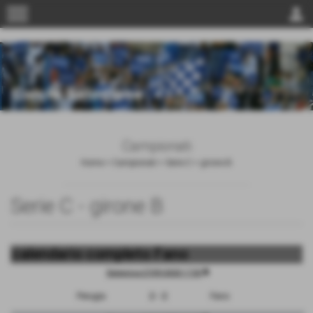
menu
person
Campionati
Home
>
Campionati
>
Serie C
>
girone B
Serie C - girone B
calendario completo Fano
description
Domenica 27/09/2020 17:30
Perugia
2 - 2
Fano