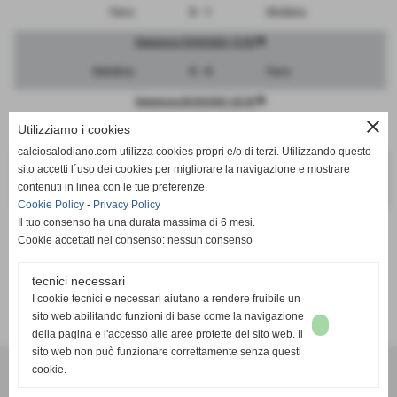
Fano
0 - 1
Modena
description
Domenica 18/04/2021 15:00
Matelica
0 - 0
Fano
description
Domenica 25/04/2021 20:30
close
Utilizziamo i cookies
Fano
1 - 1
Triestina
calciosalodiano.com utilizza cookies propri e/o di terzi. Utilizzando questo
description
Domenica 02/05/2021 15:00
sito accetti l´uso dei cookies per migliorare la navigazione e mostrare
contenuti in linea con le tue preferenze.
Gubbio
2 - 1
Fano
Cookie Policy
-
Privacy Policy
Il tuo consenso ha una durata massima di 6 mesi.
Cookie accettati nel consenso: nessun consenso
tecnici necessari
VISUALIZZA LA CLASSIFICA ATTUALE
I cookie tecnici e necessari aiutano a rendere fruibile un
sito web abilitando funzioni di base come la navigazione
della pagina e l'accesso alle aree protette del sito web. Il
sito web non può funzionare correttamente senza questi
cookie.
Calcio Salodiano