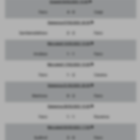
description
Giovedì 04/02/2021 15:00
Fano
4 - 0
Carpi
description
Domenica 07/02/2021 20:30
Sambenedettese
2 - 2
Fano
description
Mercoledì 10/03/2021 15:00
Imolese
1 - 1
Fano
description
Mercoledì 17/02/2021 15:00
Fano
1 - 2
Cesena
description
Domenica 21/02/2021 20:30
Mantova
0 - 2
Fano
description
Domenica 28/02/2021 15:00
Fano
1 - 1
Ravenna
description
Mercoledì 03/03/2021 17:30
Sudtirol
3 - 0
Fano