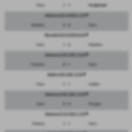
Fano
1 - 1
FeralpiSalo
description
Domenica 20/12/2020 17:30
Modena
2 - 0
Fano
description
Mercoledì 23/12/2020 20:00
Fano
1 - 2
Matelica
description
Domenica 10/01/2021 15:00
Triestina
0 - 1
Fano
description
Sabato 16/01/2021 15:00
Fano
1 - 1
Gubbio
description
Domenica 24/01/2021 15:00
Fano
0 - 0
Perugia
description
Domenica 31/01/2021 17:30
Padova
1 - 1
Fano