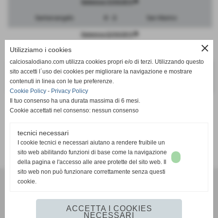
description
Domenica 15/04/2018
Santarcangelo
0 - 2
San Marino
description
Domenica 22/04/2018
close
Utilizziamo i cookies
Padova
3 - 0
Santarcangelo
calciosalodiano.com utilizza cookies propri e/o di terzi. Utilizzando questo
description
Domenica 29/04/2018
sito accetti l´uso dei cookies per migliorare la navigazione e mostrare
contenuti in linea con le tue preferenze.
Santarcangelo
0 - 2
Pordenone
Cookie Policy
-
Privacy Policy
Il tuo consenso ha una durata massima di 6 mesi.
Cookie accettati nel consenso: nessun consenso
tecnici necessari
VISUALIZZA LA CLASSIFICA ATTUALE
I cookie tecnici e necessari aiutano a rendere fruibile un
sito web abilitando funzioni di base come la navigazione
della pagina e l'accesso alle aree protette del sito web. Il
sito web non può funzionare correttamente senza questi
cookie.
Calcio Salodiano
info@calciosalodiano.com
ACCETTA I COOKIES
NECESSARI