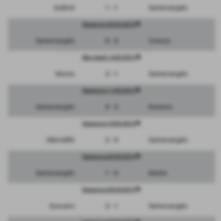
Sudtirol
1 - 1
Santarcangelo
description
Domenica 25/02/2018
Santarcangelo
0 - 2
Vicenza
description
Mercoledì 14/03/2018
Monza
2 - 1
Santarcangelo
description
Domenica 11/03/2018
Santarcangelo
0 - 2
Ravenna
description
Domenica 18/03/2018
Albinoleffe
2 - 0
Santarcangelo
description
Domenica 25/03/2018
Santarcangelo
1 - 0
Mestre
description
Domenica 08/04/2018
Bassano
2 - 1
Santarcangelo