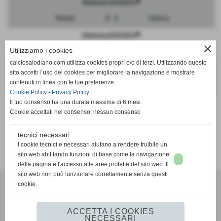
description
Domenica 15/04/2018
Renate
0 - 2
Padova
description
Domenica 22/04/2018
close
Utilizziamo i cookies
Pordenone
0 - 2
Renate
calciosalodiano.com utilizza cookies propri e/o di terzi. Utilizzando questo
description
Domenica 29/04/2018
sito accetti l´uso dei cookies per migliorare la navigazione e mostrare
contenuti in linea con le tue preferenze.
Renate
0 - 1
Triestina
Cookie Policy
-
Privacy Policy
Il tuo consenso ha una durata massima di 6 mesi.
Cookie accettati nel consenso: nessun consenso
tecnici necessari
VISUALIZZA LA CLASSIFICA ATTUALE
I cookie tecnici e necessari aiutano a rendere fruibile un
sito web abilitando funzioni di base come la navigazione
della pagina e l'accesso alle aree protette del sito web. Il
sito web non può funzionare correttamente senza questi
cookie.
Calcio Salodiano
info@calciosalodiano.com
ACCETTA I COOKIES
NECESSARI