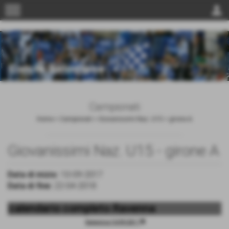
menu
person
Campionati
Home
>
Campionati
>
Giovanissimi Naz. U15
>
girone A
Giovanissimi Naz. U15 - girone A
Data di inizio:
10-09-2017
Data di fine:
22-04-2018
calendario completo Ravenna
description
Domenica 10/09/2017