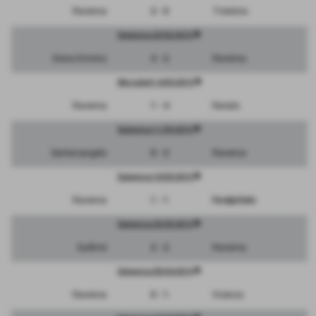
Ravenna
2 - 0
Triestina
description
Domenica 25/02/2018
Giana Erminio
3 - 2
Ravenna
description
Mercoledì 14/03/2018
Ravenna
1 - 4
Renate
description
Domenica 11/03/2018
Santarcangelo
0 - 2
Ravenna
description
Domenica 18/03/2018
Ravenna
1 - 1
FeralpiSalo
description
Domenica 25/03/2018
Sudtirol
2 - 2
Ravenna
description
Domenica 08/04/2018
Ravenna
0 - 1
Vicenza