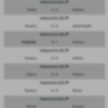
description
Domenica 29/10/2017
Renate
2 - 2
Ravenna
description
Domenica 05/11/2017
Ravenna
0 - 2
Santarcangelo
description
Domenica 12/11/2017
FeralpiSalo
4 - 1
Ravenna
description
Domenica 19/11/2017
Ravenna
0 - 0
Sudtirol
description
Domenica 26/11/2017
Vicenza
6 - 0
Ravenna
description
Domenica 03/12/2017
Ravenna
0 - 2
Monza
description
Domenica 10/12/2017
RIPOSA
-
Ravenna