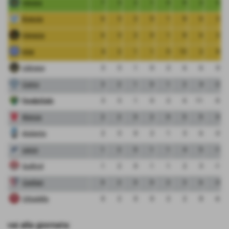
Verona
7
3
2
1
0
8
2
6
Brescia
6
3
2
0
1
8
6
2
Venezia
6
3
2
0
1
8
6
2
Inter
4
2
1
1
0
10
2
8
Udinese
3
3
1
0
2
6
6
0
Como
3
2
1
0
1
2
4
-2
FeralpiSalo
3
3
1
0
2
6
11
-5
Monza
2
2
0
2
0
5
5
0
Atalanta
2
3
0
2
1
3
6
-3
Lecco
1
2
0
1
1
4
5
-1
Sudtirol
1
2
0
1
1
2
3
-1
Cagliari
0
2
0
0
2
3
6
-3
Cittadella
0
2
0
0
2
2
8
-6
vai alla giornata: