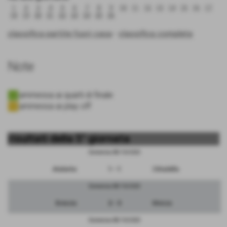
1
2
3
4
5
6
7
8
9
10
11
12
13
14
15
16
17
18
19
20
21
22
23
24
25
26
classifica partite fuori casa
-
classifica completa
Note
ammessa ai quarti di finale
ammessa ai play off
risultati della 5° giornata
Domenica 08/10/2023
Atalanta
1 - 1
Cittadella
Domenica 08/10/2023
Brescia
2 - 3
Monza
Domenica 08/10/2023