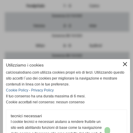
FeralpiSalo
1 - 3
Como
Domenica 22/10/2023
Verona
2 - 2
Inter
Domenica 08/10/2023
Milan
6 - 0
Sudtirol
Domenica 08/10/2023
close
Utilizziamo i cookies
Udinese
3 - 0
Cagliari
calciosalodiano.com utilizza cookies propri e/o di terzi. Utilizzando questo
Domenica 08/10/2023
sito accetti l´uso dei cookies per migliorare la navigazione e mostrare
contenuti in linea con le tue preferenze.
Venezia
4 - 2
Lecco
Cookie Policy
-
Privacy Policy
Il tuo consenso ha una durata massima di 6 mesi.
Cookie accettati nel consenso: nessun consenso
tecnici necessari
SCHEDA
-
CALENDARIO E RISULTATI
I cookie tecnici e necessari aiutano a rendere fruibile un
sito web abilitando funzioni di base come la navigazione