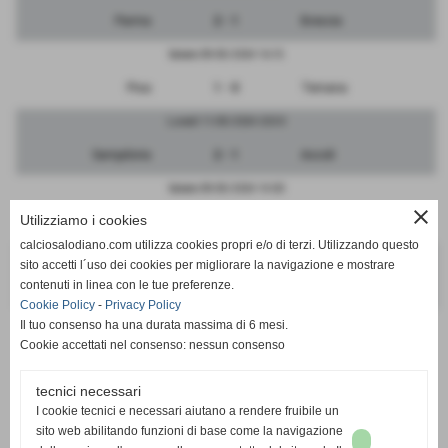
Parma
2 - 1
Brescia
Sabato 09/03/2024 16:15
Pisa
1 - 0
Ternana
Lunedì 11/03/2024 20:30
Sampdoria
2 - 1
Ascoli
Sabato 09/03/2024 14:00
close
Utilizziamo i cookies
Spezia
2 - 1
Sudtirol
calciosalodiano.com utilizza cookies propri e/o di terzi. Utilizzando questo
Domenica 10/03/2024 16:15
sito accetti l´uso dei cookies per migliorare la navigazione e mostrare
contenuti in linea con le tue preferenze.
Venezia
3 - 1
Bari
Cookie Policy
-
Privacy Policy
Il tuo consenso ha una durata massima di 6 mesi.
Cookie accettati nel consenso: nessun consenso
tecnici necessari
SCHEDA
-
CALENDARIO E RISULTATI
I cookie tecnici e necessari aiutano a rendere fruibile un
sito web abilitando funzioni di base come la navigazione