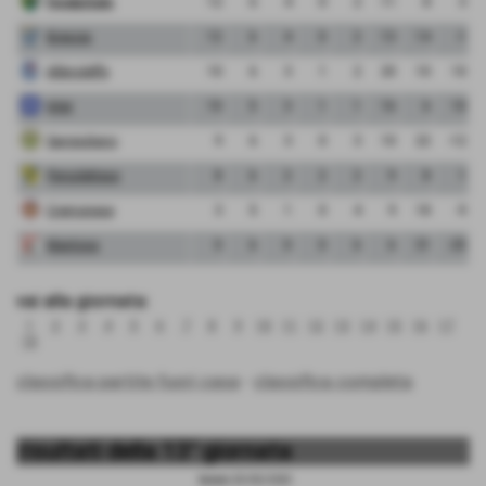
FeralpiSalo
12
6
4
0
2
11
8
3
Brescia
12
6
4
0
2
13
14
-1
Albinoleffe
10
6
3
1
2
20
10
10
Inter
10
5
3
1
1
16
6
10
Sangiuliano
9
6
3
0
3
10
22
-12
Pergolettese
8
6
2
2
2
9
8
1
Cremonese
3
5
1
0
4
9
18
-9
Mantova
0
6
0
0
6
6
31
-25
vai alla giornata:
1
2
3
4
5
6
7
8
9
10
11
12
13
14
15
16
17
18
classifica partite fuori casa
-
classifica completa
risultati della 13° giornata
Sabato 25/02/2023