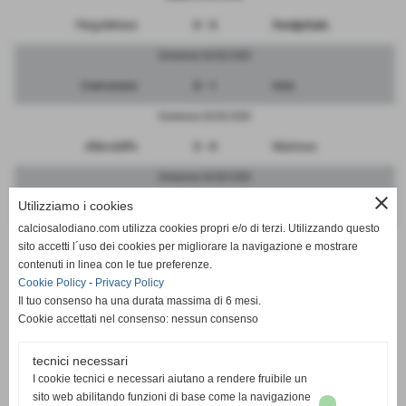
Pergolettese
0 - 0
FeralpiSalo
Domenica 26/02/2023
Cremonese
0 - 1
Inter
Domenica 26/02/2023
Albinoleffe
5 - 0
Mantova
Domenica 26/02/2023
close
Utilizziamo i cookies
Atalanta
11 - 3
Sangiuliano
calciosalodiano.com utilizza cookies propri e/o di terzi. Utilizzando questo
Domenica 26/02/2023
sito accetti l´uso dei cookies per migliorare la navigazione e mostrare
contenuti in linea con le tue preferenze.
RIPOSA
-
Brescia
Cookie Policy
-
Privacy Policy
Il tuo consenso ha una durata massima di 6 mesi.
Cookie accettati nel consenso: nessun consenso
tecnici necessari
SCHEDA
-
CALENDARIO E RISULTATI
I cookie tecnici e necessari aiutano a rendere fruibile un
sito web abilitando funzioni di base come la navigazione