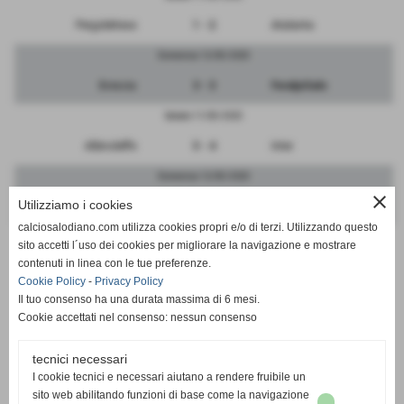
Pergolettese
1 - 2
Atalanta
Domenica 12/03/2023
Brescia
3 - 3
FeralpiSalo
Sabato 11/03/2023
Albinoleffe
5 - 4
Inter
Domenica 12/03/2023
close
Utilizziamo i cookies
Cremonese
3 - 0
Sangiuliano
calciosalodiano.com utilizza cookies propri e/o di terzi. Utilizzando questo
Domenica 12/03/2023
sito accetti l´uso dei cookies per migliorare la navigazione e mostrare
contenuti in linea con le tue preferenze.
RIPOSA
-
Mantova
Cookie Policy
-
Privacy Policy
Il tuo consenso ha una durata massima di 6 mesi.
Cookie accettati nel consenso: nessun consenso
tecnici necessari
SCHEDA
-
CALENDARIO E RISULTATI
I cookie tecnici e necessari aiutano a rendere fruibile un
sito web abilitando funzioni di base come la navigazione