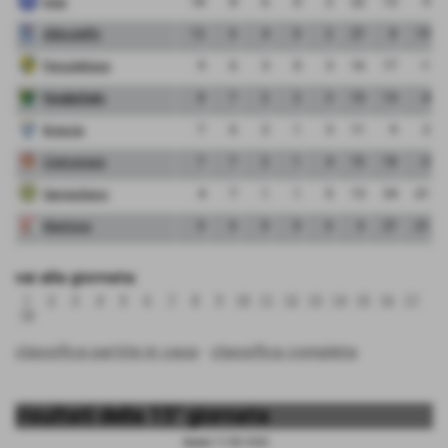
Inter
18
8
6
0
2
22
13
9
Albinoleffe
12
6
4
0
2
27
8
19
Pergolettese
9
6
3
0
3
16
17
-1
FeralpiSalo
8
7
2
2
3
10
14
-4
Brescia
7
6
2
1
3
11
9
2
Cremonese
7
7
2
1
4
15
18
-3
Sangiuliano
4
7
1
1
5
13
34
-21
Mantova
0
6
0
0
6
6
27
-21
vai alla giornata:
1
2
3
4
5
6
7
8
9
10
11
12
13
14
15
16
17
18
classifica partite in casa
-
classifica completa
risultati della 15° giornata
Sabato 11/03/2023