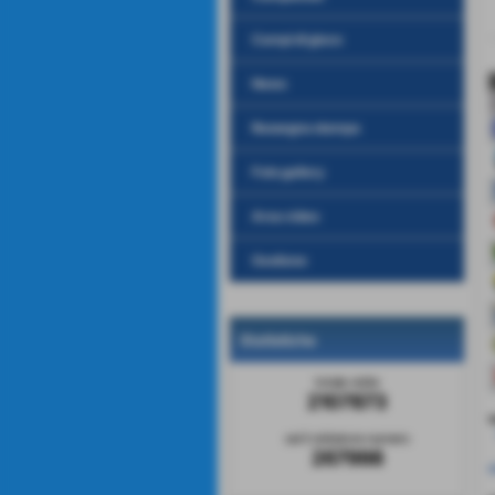
Campi di gioco
News
Rassegna stampa
Foto gallery
Area video
Gestione
Statistiche
totale visite
2107873
v
sei il visitatore numero
267998
c