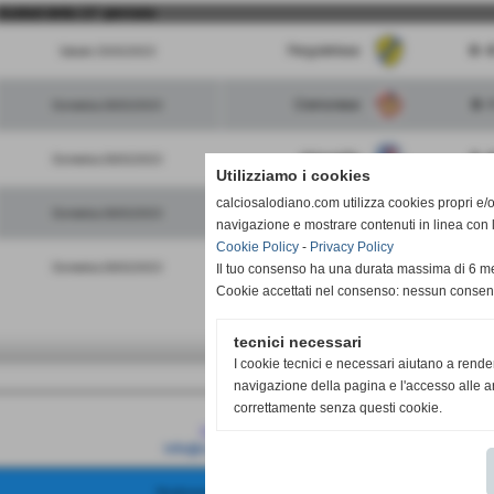
risultati della 13° giornata
Pergolettese
0 - 
Sabato 25/02/2023
Cremonese
0 - 
Domenica 26/02/2023
Albinoleffe
5 - 
Domenica 26/02/2023
Utilizziamo i cookies
calciosalodiano.com utilizza cookies propri e/o 
Atalanta
11 - 
Domenica 26/02/2023
navigazione e mostrare contenuti in linea con 
Cookie Policy
-
Privacy Policy
RIPOSA
-
Domenica 26/02/2023
Il tuo consenso ha una durata massima di 6 me
Cookie accettati nel consenso: nessun conse
tecnici necessari
I cookie tecnici e necessari aiutano a rende
navigazione della pagina e l'accesso alle ar
correttamente senza questi cookie.
Calcio Salodiano
info@calciosalodiano.com
Realizzazione siti web www.sitoper.it