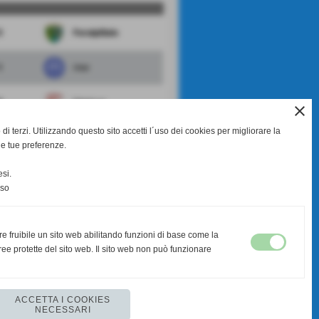
0
FeralpiSalo
1
Inter
0
Mantova
close
di terzi. Utilizzando questo sito accetti l´uso dei cookies per migliorare la
3
Sangiuliano
le tue preferenze.
Brescia
si.
nso
scheda
-
calendario e risultati
re fruibile un sito web abilitando funzioni di base come la
ee protette del sito web. Il sito web non può funzionare
ACCETTA I COOKIES
NECESSARI