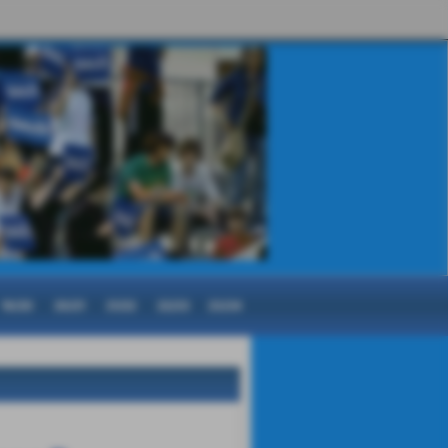
19/20
20/21
21/22
22/23
23/24