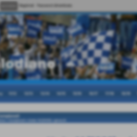
Registrati
Password dimenticata
cy
11/12
12/13
13/14
14/15
15/16
16/17
17/18
18/19
ampionati
ome
>
Campionati
>
Under 14 (2009)
>
girone B