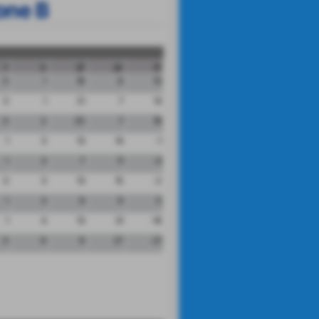
one B
n
p
gf
gs
dr
0
1
18
8
10
0
1
21
7
14
0
2
25
7
18
1
3
13
14
-1
1
3
7
11
-4
0
3
13
15
-2
1
3
9
9
0
1
4
13
31
-18
0
6
6
27
-21