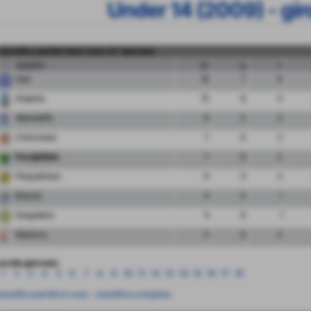
Under 14 (2009) - gir
classifica partite fuori casa 13° giornata
squadra
pt
g
v
Inter
18
7
6
Atalanta
15
6
5
Albinoleffe
9
5
3
Cremonese
7
6
2
FeralpiSalo
7
6
2
Pergolettese
6
5
2
Brescia
4
5
1
Sangiuliano
4
6
1
Mantova
0
6
0
ai alla giornata:
1
2
3
4
5
6
7
8
9
10
11
12
13
14
15
16
17
18
lassifica partite in casa
-
classifica completa