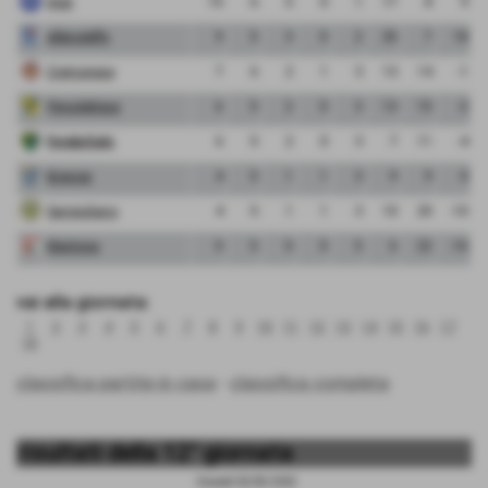
Inter
15
6
5
0
1
17
8
9
Albinoleffe
9
5
3
0
2
25
7
18
Cremonese
7
6
2
1
3
13
14
-1
Pergolettese
6
5
2
0
3
13
15
-2
FeralpiSalo
6
5
2
0
3
7
11
-4
Brescia
4
5
1
1
3
9
9
0
Sangiuliano
4
5
1
1
3
10
20
-10
Mantova
0
5
0
0
5
6
22
-16
vai alla giornata:
1
2
3
4
5
6
7
8
9
10
11
12
13
14
15
16
17
18
classifica partite in casa
-
classifica completa
risultati della 12° giornata
Giovedì 02/03/2023