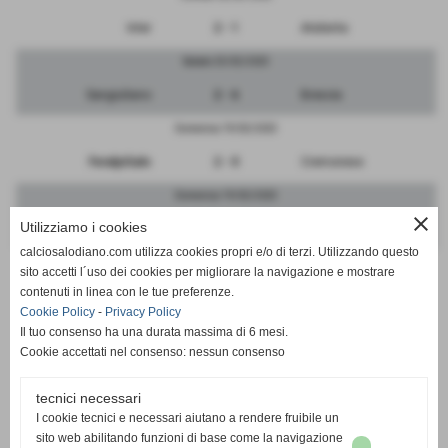
Inter
2 - 1
Atalanta
Sabato 25/02/2023
Sangiuliano
2 - 6
Brescia
Domenica 19/02/2023
FeralpiSalo
2 - 0
Cremonese
Domenica 19/02/2023
close
Utilizziamo i cookies
Mantova
1 - 5
Pergolettese
calciosalodiano.com utilizza cookies propri e/o di terzi. Utilizzando questo
Domenica 19/02/2023
sito accetti l´uso dei cookies per migliorare la navigazione e mostrare
contenuti in linea con le tue preferenze.
RIPOSA
-
Albinoleffe
Cookie Policy
-
Privacy Policy
Il tuo consenso ha una durata massima di 6 mesi.
Cookie accettati nel consenso: nessun consenso
tecnici necessari
SCHEDA
-
CALENDARIO E RISULTATI
I cookie tecnici e necessari aiutano a rendere fruibile un
sito web abilitando funzioni di base come la navigazione