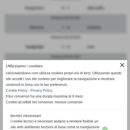
Sangiuliano
2 - 1
Albinoleffe
Domenica 05/02/2023
Mantova
1 - 4
Atalanta
Domenica 05/02/2023
FeralpiSalo
1 - 3
Inter
Domenica 05/02/2023
close
Utilizziamo i cookies
Brescia
3 - 1
Pergolettese
calciosalodiano.com utilizza cookies propri e/o di terzi. Utilizzando questo
Domenica 05/02/2023
sito accetti l´uso dei cookies per migliorare la navigazione e mostrare
contenuti in linea con le tue preferenze.
RIPOSA
-
Cremonese
Cookie Policy
-
Privacy Policy
Il tuo consenso ha una durata massima di 6 mesi.
Cookie accettati nel consenso: nessun consenso
tecnici necessari
SCHEDA
-
CALENDARIO E RISULTATI
I cookie tecnici e necessari aiutano a rendere fruibile un
sito web abilitando funzioni di base come la navigazione