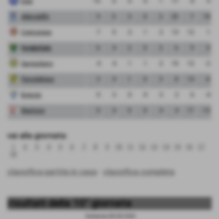
Inter
15
6
5
0
1
17
8
9
Albinoleffe
9
5
3
0
2
25
7
18
Cremonese
7
5
2
1
2
13
12
1
FeralpiSalo
6
4
2
0
2
6
9
-3
Sangiuliano
4
4
1
1
2
10
12
-2
Pergolettese
3
4
1
0
3
8
14
-6
Brescia
0
3
0
0
3
2
6
-4
Mantova
0
4
0
0
4
4
17
-13
vai alla giornata:
1
2
3
4
5
6
7
8
9
10
11
12
13
14
15
16
17
18
classifica partite in casa
-
classifica completa
risultati della 10° giornata
Domenica 05/02/2023