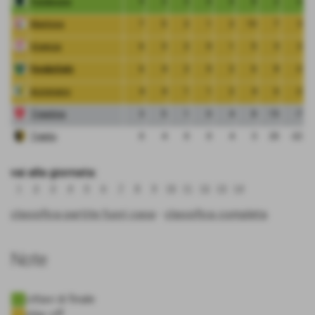
Pordenone
9
3
3
0
0
8
2
6
Mantova
7
5
2
1
2
10
7
3
Vicenza
6
3
2
0
1
5
3
2
FeralpiSalo
6
4
2
0
2
6
8
-2
Arzignano
4
4
1
1
2
4
6
-2
Triestina
3
5
1
0
4
8
15
-7
Trento
0
4
0
0
4
3
25
-22
vai alla giornata:
1
2
3
4
5
6
7
8
9
10
11
12
13
14
classifica partite fuori casa
-
classifica completa
Note
ottavi di finale
play off