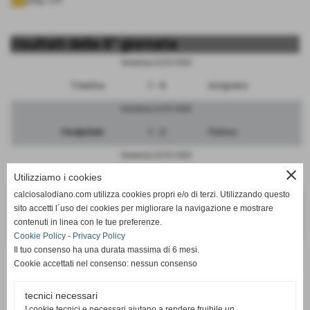
risultati della 8° giornata
Domenica 22/01/2023
Triestina
1 - 0
Arzignano
Domenica 22/01/2023
FeralpiSalo
1 - 2
Padova
Domenica 22/01/2023
close
Utilizziamo i cookies
Trento
1 - 5
Pordenone
calciosalodiano.com utilizza cookies propri e/o di terzi. Utilizzando questo
Domenica 22/01/2023
sito accetti l´uso dei cookies per migliorare la navigazione e mostrare
contenuti in linea con le tue preferenze.
Mantova
1 - 2
Vicenza
Cookie Policy
-
Privacy Policy
Il tuo consenso ha una durata massima di 6 mesi.
Cookie accettati nel consenso: nessun consenso
tecnici necessari
SCHEDA
-
CALENDARIO E RISULTATI
I cookie tecnici e necessari aiutano a rendere fruibile un