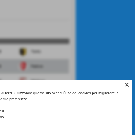
0
Trento
3
Padova
0
Mantova
close
di terzi. Utilizzando questo sito accetti l´uso dei cookies per migliorare la
1
Pordenone
le tue preferenze.
1
Virtus Verona
si.
nso
scheda
-
calendario e risultati