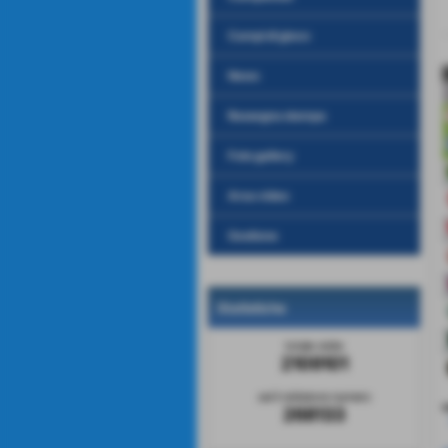
Campi di gioco
News
Rassegna stampa
Foto gallery
Area video
Gestione
Statistiche
totale visite
2109101
sei il visitatore numero
v
268133