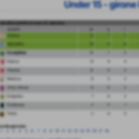
Under 15 - girone
classifica partite in casa 12° giornata
squadra
pt
g
v
Vicenza
21
7
7
Albinoleffe
18
6
6
FeralpiSalo
15
7
5
Padova
13
6
4
Triestina
12
6
4
Mantova
8
5
2
Virtus Verona
8
6
2
Arzignano
7
6
2
Pordenone
3
5
1
Trento
2
6
0
ai alla giornata:
1
2
3
4
5
6
7
8
9
10
11
12
13
14
15
16
17
18