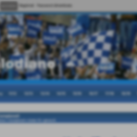
Registrati
Password dimenticata
cy
11/12
12/13
13/14
14/15
15/16
16/17
17/18
18/19
ampionati
ome
>
Campionati
>
Under 15
>
girone B