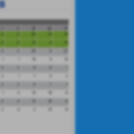
 B
n
p
gf
gs
dr
0
0
26
10
16
0
0
14
4
10
0
2
28
6
22
1
1
19
9
10
0
2
9
8
1
2
1
7
5
2
2
2
6
7
-1
1
3
10
19
-9
0
4
10
18
-8
2
4
2
10
-8