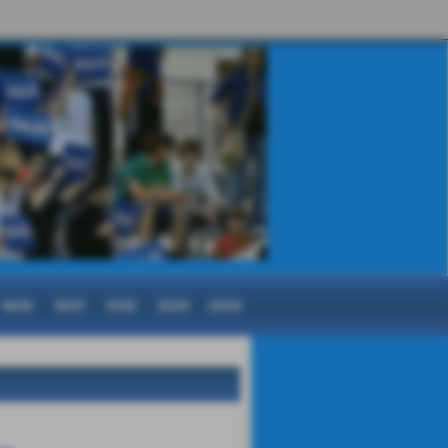
19/20
20/21
21/22
22/23
23/24