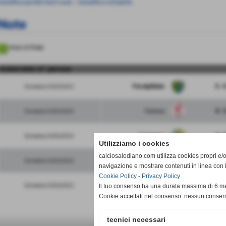
lassifica partite fuori casa
-
classifica completa
Note
ottavi di finale
risultati della 12° giornata
FeralpiSalo
3 - 
Domenica 12/02/2023
Vicenza
5 - 
Domenica 12/02/2023
Arzignano
2 - 
Domenica 12/02/2023
Utilizziamo i cookies
calciosalodiano.com utilizza cookies propri e/o 
Albinoleffe
2 - 
Domenica 12/02/2023
navigazione e mostrare contenuti in linea con 
Cookie Policy
-
Privacy Policy
Triestina
2 - 
Domenica 12/02/2023
Il tuo consenso ha una durata massima di 6 me
Cookie accettati nel consenso: nessun conse
tecnici necessari