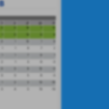
 B
n
p
gf
gs
dr
0
0
19
7
12
1
0
14
6
8
0
1
10
1
9
1
1
9
7
2
1
1
7
6
1
2
1
3
6
-3
0
3
9
12
-3
0
3
5
8
-3
1
3
3
13
-10
0
4
0
13
-13