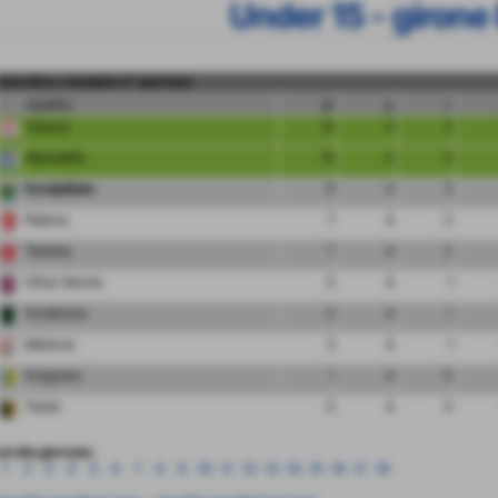
Under 15 - girone
classifica completa 4° giornata
squadra
pt
g
v
Vicenza
12
4
4
Albinoleffe
10
4
3
FeralpiSalo
9
4
3
Padova
7
4
2
Triestina
7
4
2
Virtus Verona
5
4
1
Pordenone
3
4
1
Mantova
3
4
1
Arzignano
1
4
0
Trento
0
4
0
ai alla giornata:
1
2
3
4
5
6
7
8
9
10
11
12
13
14
15
16
17
18