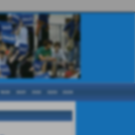
19/20
20/21
21/22
22/23
23/24