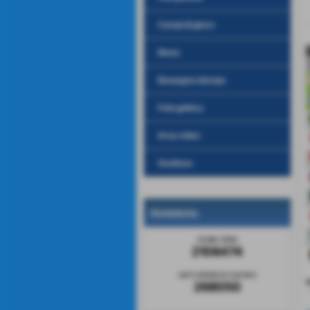
Campi di gioco
News
Rassegna stampa
Foto gallery
Area video
Gestione
Statistiche
totale visite
2108474
sei il visitatore numero
v
268050