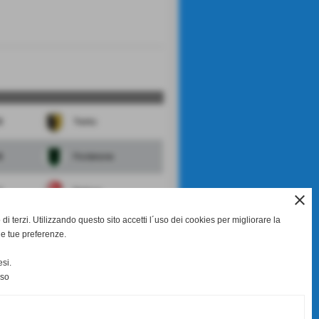
0
Trento
4
Pordenone
1
Padova
close
di terzi. Utilizzando questo sito accetti l´uso dei cookies per migliorare la
0
Mantova
le tue preferenze.
1
Virtus Verona
si.
nso
scheda
-
calendario e risultati