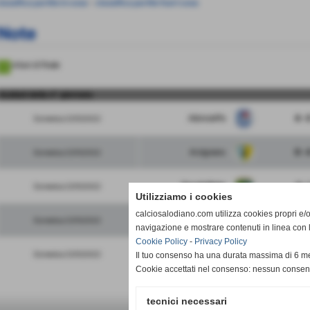
lassifica partite in casa
-
classifica partite fuori casa
Note
ottavi di finale
risultati della 4° giornata
Albinoleffe
4 - 
Domenica 23/10/2022
Arzignano
0 - 
Domenica 23/10/2022
FeralpiSalo
0 - 
Domenica 23/10/2022
Utilizziamo i cookies
calciosalodiano.com utilizza cookies propri e/o 
Triestina
2 - 
Domenica 23/10/2022
navigazione e mostrare contenuti in linea con 
Cookie Policy
-
Privacy Policy
Vicenza
5 - 
Domenica 23/10/2022
Il tuo consenso ha una durata massima di 6 me
Cookie accettati nel consenso: nessun conse
tecnici necessari