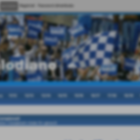
Registrati
Password dimenticata
cy
11/12
12/13
13/14
14/15
15/16
16/17
17/18
18/19
ampionati
ome
>
Campionati
>
Under 15
>
girone B