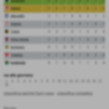
Pordenone
4
2
1
1
0
3
1
2
Padova
3
2
1
0
1
6
1
5
Albinoleffe
3
1
1
0
0
3
1
2
Vicenza
3
1
1
0
0
1
0
1
Trento
3
2
1
0
1
2
2
0
Virtus Verona
3
2
1
0
1
4
6
-2
Arzignano
0
1
0
0
1
2
3
-1
Triestina
0
1
0
0
1
0
2
-2
FeralpiSalo
0
1
0
0
1
1
5
-4
vai alla giornata:
1
2
3
4
5
6
7
8
9
10
11
12
13
14
15
16
17
18
classifica partite fuori casa
-
classifica completa