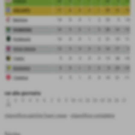
Vicenza
22
9
7
1
1
22
9
13
Albinoleffe
17
8
5
2
1
25
12
13
Mantova
16
8
5
1
2
23
9
14
FeralpiSalo
16
9
5
1
3
28
16
12
Pordenone
16
8
5
1
2
21
10
11
Virtus Verona
12
9
4
0
5
16
17
-1
Trento
9
8
3
0
5
13
28
-15
Arzignano
5
8
1
2
5
8
23
-15
Triestina
3
9
1
0
8
10
21
-11
vai alla giornata:
1
2
3
4
5
6
7
8
9
10
11
12
13
14
15
16
17
18
classifica partite fuori casa
-
classifica completa