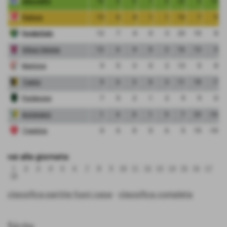
Albinoleffe
16
6
5
1
0
22
6
16
Padova
13
6
4
1
1
16
7
9
FeralpiSalo
12
7
4
0
3
23
15
8
Virtus Verona
12
6
4
0
2
16
13
3
Mantova
9
5
3
0
2
13
5
8
Trento
9
6
3
0
3
11
18
-7
Pordenone
7
5
2
1
2
9
9
0
Arzignano
1
6
0
1
5
7
23
-16
Triestina
0
6
0
0
6
5
15
-10
vai alla giornata:
1
2
3
4
5
6
7
8
9
10
11
12
13
14
15
16
17
18
classifica partite fuori casa
-
classifica completa