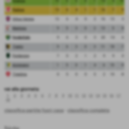
Vicenza
15
6
5
0
1
14
4
10
Padova
13
6
4
1
1
16
7
9
Virtus Verona
12
6
4
0
2
16
13
3
Mantova
9
5
3
0
2
13
5
8
FeralpiSalo
9
6
3
0
3
20
14
6
Trento
9
6
3
0
3
11
18
-7
Pordenone
7
5
2
1
2
9
9
0
Arzignano
1
5
0
1
4
6
15
-9
Triestina
0
5
0
0
5
2
10
-8
vai alla giornata:
1
2
3
4
5
6
7
8
9
10
11
12
13
14
15
16
17
18
classifica partite fuori casa
-
classifica completa