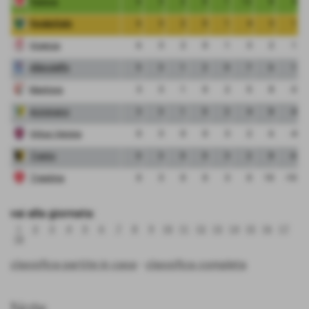
Padova
6
3
2
0
1
12
8
4
FeralpiSalo
6
3
2
0
1
4
3
1
Vicenza
6
3
2
0
1
3
2
1
Albinoleffe
5
3
1
2
0
7
6
1
Mantova
3
3
1
0
2
5
8
-3
Arzignano
3
3
1
0
2
4
8
-4
Virtus Verona
0
3
0
0
3
2
6
-4
Trento
0
3
0
0
3
2
8
-6
Triestina
0
3
0
0
3
0
10
-10
vai alla giornata:
1
2
3
4
5
6
7
8
9
10
11
12
13
14
15
16
17
18
classifica partite in casa
-
classifica completa