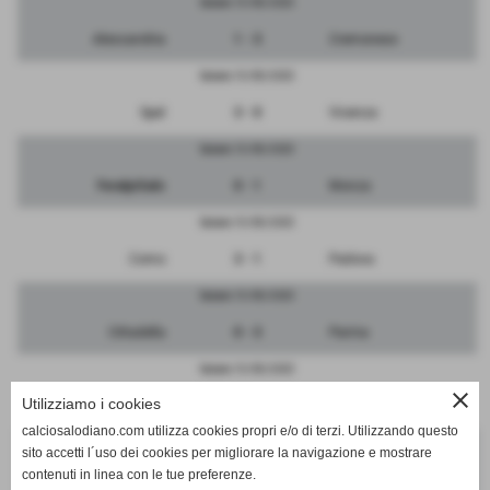
Sabato 13/05/2023
Alessandria
1 - 3
Cremonese
Sabato 13/05/2023
Spal
3 - 0
Vicenza
Sabato 13/05/2023
FeralpiSalo
0 - 1
Monza
Sabato 13/05/2023
Como
3 - 1
Padova
Sabato 13/05/2023
Cittadella
0 - 3
Parma
Sabato 13/05/2023
close
Utilizziamo i cookies
Albinoleffe
3 - 3
Pordenone
calciosalodiano.com utilizza cookies propri e/o di terzi. Utilizzando questo
Sabato 13/05/2023
sito accetti l´uso dei cookies per migliorare la navigazione e mostrare
contenuti in linea con le tue preferenze.
Genoa
2 - 0
Venezia