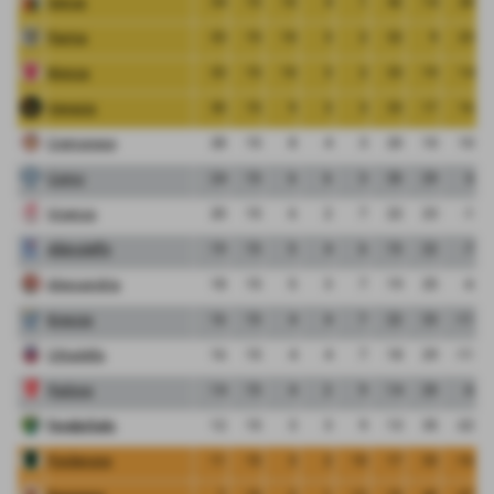
Genoa
34
15
10
4
1
42
14
28
Parma
33
15
10
3
2
32
9
23
Monza
33
15
10
3
2
33
19
14
Venezia
30
15
9
3
3
33
17
16
Cremonese
28
15
8
4
3
20
10
10
Como
24
15
6
6
3
35
29
6
Vicenza
20
15
6
2
7
22
23
-1
Albinoleffe
19
15
5
4
6
15
22
-7
Alessandria
18
15
5
3
7
19
25
-6
Brescia
16
15
4
4
7
22
33
-11
Cittadella
16
15
4
4
7
18
29
-11
Padova
14
15
4
2
9
14
20
-6
FeralpiSalo
12
15
3
3
9
13
35
-22
Pordenone
11
15
3
2
10
17
33
-16