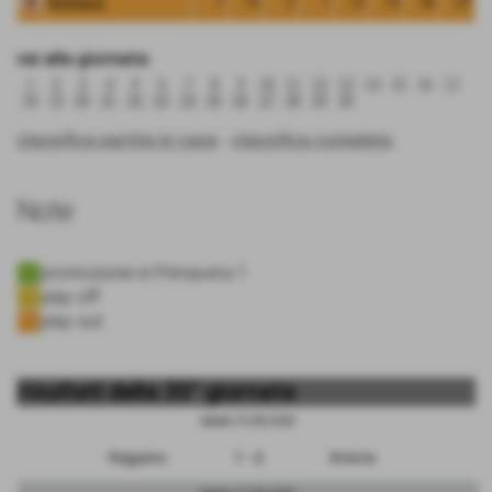
Reggiana
7
15
2
1
12
15
42
-27
vai alla giornata:
1
2
3
4
5
6
7
8
9
10
11
12
13
14
15
16
17
18
19
20
21
22
23
24
25
26
27
28
29
30
classifica partite in casa
-
classifica completa
Note
promozione in Primavera 1
play off
play out
risultati della 30° giornata
Sabato 13/05/2023
Reggiana
1 - 2
Brescia