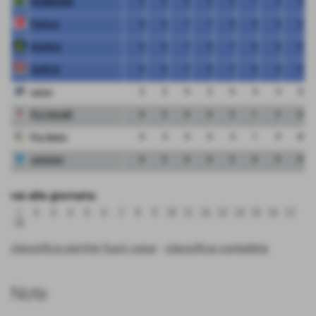
FeralpiSalo
6
2
2
0
0
7
3
4
Padova
4
2
1
1
0
5
3
2
Modena
3
2
1
0
1
2
2
0
Sudtirol
3
2
1
0
1
2
4
-2
Lecco
2
2
0
2
0
3
3
0
Pro Vercelli
0
2
0
0
2
1
3
-2
Pro Sesto
0
3
0
0
3
1
9
-8
Legnago
0
2
0
0
2
0
9
-9
vai alla giornata:
1
2
3
4
5
6
7
8
9
10
11
12
13
14
15
16
17
18
classifica partite fuori casa
-
classifica completa
Note