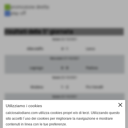
promozione diretta
play off
risultati della 5° giornata
Sabato 23/10/2021
Albinoleffe
4 - 1
Lecco
Mercoledì 27/10/2021
Legnago
0 - 8
Padova
Sabato 23/10/2021
Modena
1 - 2
Pro Vercelli
Sabato 23/10/2021
close
Utilizziamo i cookies
Pro Sesto
0 - 2
FeralpiSalo
calciosalodiano.com utilizza cookies propri e/o di terzi. Utilizzando questo
Sabato 23/10/2021
sito accetti l´uso dei cookies per migliorare la navigazione e mostrare
contenuti in linea con le tue preferenze.
RIPOSA
-
Sudtirol