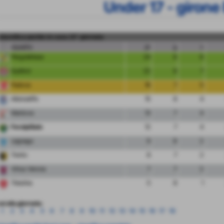
Under 17 - girone
classifica partite in casa 15° giornata
squadra
pt
g
v
Pergolettese
24
8
8
Sudtirol
22
8
7
Padova
16
7
5
Albinoleffe
15
8
4
Mantova
13
7
4
FeralpiSalo
12
7
4
Legnago
9
8
2
Trento
8
7
2
Virtus Verona
7
7
2
Triestina
5
8
1
ai alla giornata:
1
2
3
4
5
6
7
8
9
10
11
12
13
14
15
16
17
18