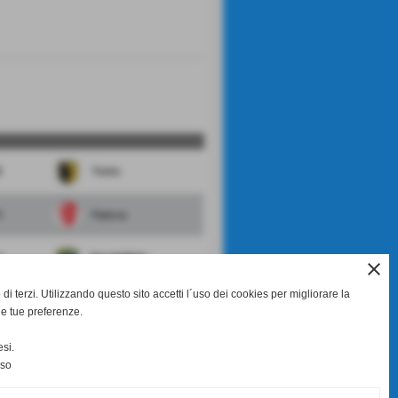
2
Trento
1
Padova
1
FeralpiSalo
close
di terzi. Utilizzando questo sito accetti l´uso dei cookies per migliorare la
0
Legnago
le tue preferenze.
0
Mantova
si.
nso