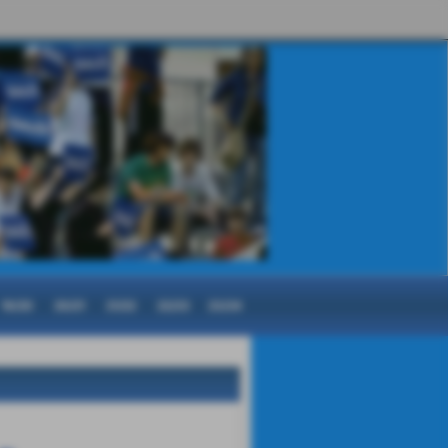
19/20
20/21
21/22
22/23
23/24