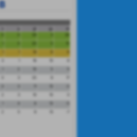
 B
n
p
gf
gs
dr
0
0
29
3
26
1
0
20
5
15
1
1
14
6
8
3
1
16
10
6
1
2
10
5
5
0
3
25
8
17
3
3
11
13
-2
2
3
10
10
0
1
4
8
13
-5
2
5
6
13
-7