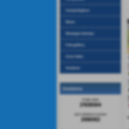
Campi di gioco
News
Rassegna stampa
Foto gallery
Area video
Gestione
Statistiche
totale visite
2108564
sei il visitatore numero
v
268062