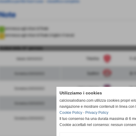
lassifica partite fuori casa
-
classifica completa
Note
ammessa agli ottavi di finale
ammessa agli ottavi di finale (migliori 4 terze)
risultati della 15° giornata
Triestina
1 - 
Sabato 26/03/2022
Sudtirol
2 - 
Domenica 20/03/2022
Virtus Verona
3 - 
Domenica 20/03/2022
Utilizziamo i cookies
calciosalodiano.com utilizza cookies propri e/o 
Pergolettese
5 - 
Domenica 20/03/2022
navigazione e mostrare contenuti in linea con 
Cookie Policy
-
Privacy Policy
Albinoleffe
4 - 
Domenica 20/03/2022
Il tuo consenso ha una durata massima di 6 me
Cookie accettati nel consenso: nessun conse