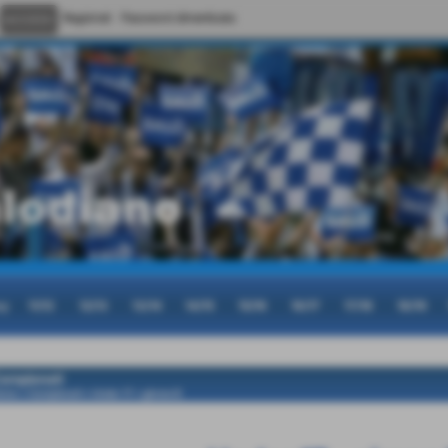
Registrati
Password dimenticata
cy
11/12
12/13
13/14
14/15
15/16
16/17
17/18
18/19
ampionati
ome
>
Campionati
>
Under 17
>
girone B