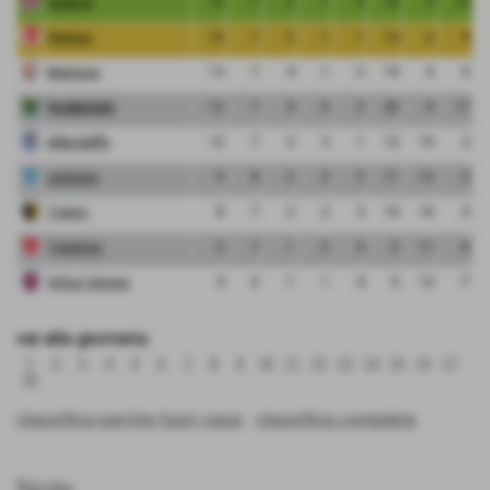
Sudtirol
19
7
6
1
0
18
4
14
Padova
16
7
5
1
1
14
6
8
Mantova
13
7
4
1
2
10
5
5
FeralpiSalo
12
7
4
0
3
25
8
17
Albinoleffe
12
7
3
3
1
12
10
2
Legnago
9
8
2
3
3
11
13
-2
Trento
8
7
2
2
3
10
10
0
Triestina
5
7
1
2
4
5
11
-6
Virtus Verona
4
6
1
1
4
5
12
-7
vai alla giornata:
1
2
3
4
5
6
7
8
9
10
11
12
13
14
15
16
17
18
classifica partite fuori casa
-
classifica completa