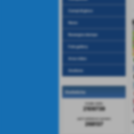
Campi di gioco
News
Rassegna stampa
Foto gallery
Area video
Gestione
Statistiche
totale visite
2109739
sei il visitatore numero
v
268137