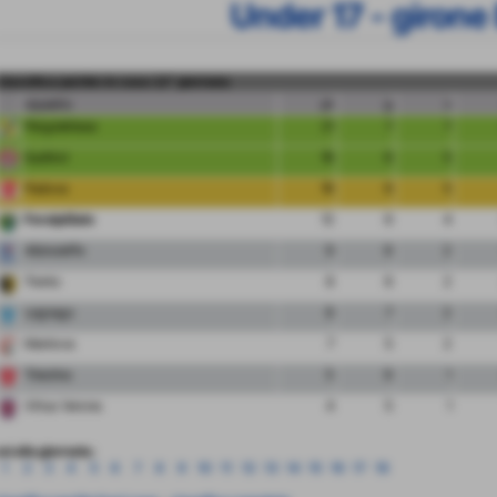
Under 17 - girone
classifica partite in casa 12° giornata
squadra
pt
g
v
Pergolettese
21
7
7
Sudtirol
16
6
5
Padova
16
6
5
FeralpiSalo
12
6
4
Albinoleffe
9
6
2
Trento
8
6
2
Legnago
8
7
2
Mantova
7
5
2
Triestina
5
6
1
Virtus Verona
4
5
1
ai alla giornata:
1
2
3
4
5
6
7
8
9
10
11
12
13
14
15
16
17
18