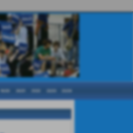
19/20
20/21
21/22
22/23
23/24