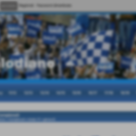
Registrati
Password dimenticata
cy
11/12
12/13
13/14
14/15
15/16
16/17
17/18
18/19
ampionati
ome
>
Campionati
>
Under 17
>
girone B