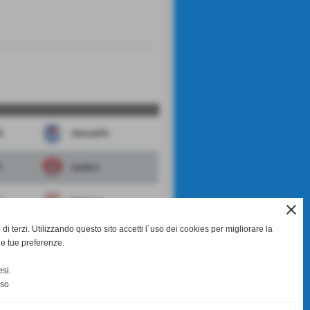
4
Albinoleffe
1
Sudtirol
1
Mantova
close
di terzi. Utilizzando questo sito accetti l´uso dei cookies per migliorare la
0
Triestina
le tue preferenze.
Virtus Verona
si.
nso