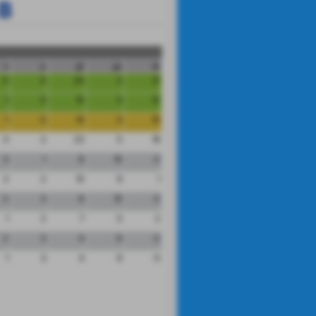
 B
n
p
gf
gs
dr
0
0
24
3
21
1
0
15
3
12
1
0
14
4
10
0
2
23
5
18
3
1
8
10
-2
2
2
10
9
1
2
3
8
10
-2
1
2
7
5
2
2
3
4
6
-2
1
3
4
9
-5