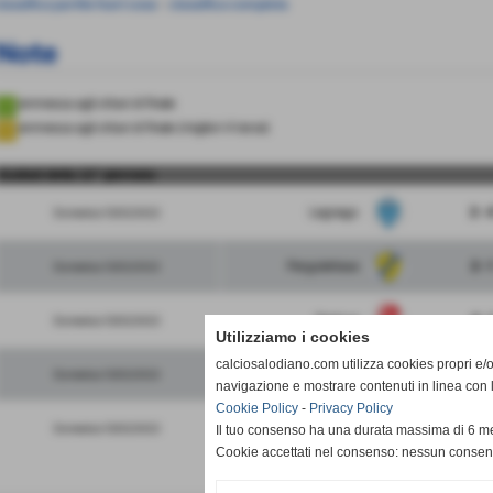
lassifica partite fuori casa
-
classifica completa
Note
ammessa agli ottavi di finale
ammessa agli ottavi di finale (migliori 4 terze)
risultati della 12° giornata
Legnago
2 - 
Domenica 13/02/2022
Pergolettese
2 - 
Domenica 13/02/2022
Padova
4 - 
Domenica 13/02/2022
Utilizziamo i cookies
calciosalodiano.com utilizza cookies propri e/o 
FeralpiSalo
5 - 
Domenica 13/02/2022
navigazione e mostrare contenuti in linea con 
Cookie Policy
-
Privacy Policy
Trento
1 - 1
Domenica 13/02/2022
Il tuo consenso ha una durata massima di 6 me
Cookie accettati nel consenso: nessun conse