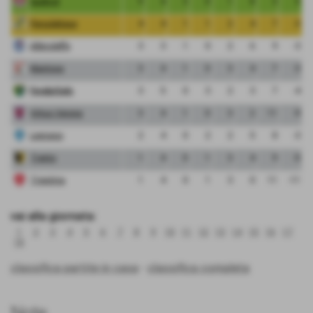
Sudtirol
9
4
3
0
1
8
3
5
Pergolettese
4
4
1
1
2
4
7
-3
Albinoleffe
3
3
1
0
2
6
9
-3
Mantova
3
4
1
0
3
4
7
-3
FeralpiSalo
3
5
0
3
2
3
7
-4
Virtus Verona
3
4
1
0
3
2
11
-9
Legnago
2
4
0
2
2
5
8
-3
Trento
1
4
0
1
3
4
9
-5
Triestina
1
4
0
1
3
0
11
-11
vai alla giornata:
1
2
3
4
5
6
7
8
9
10
11
12
13
14
15
16
17
18
classifica partite in casa
-
classifica completa