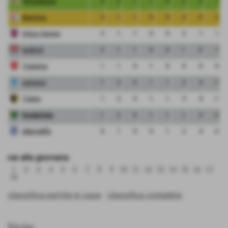
Pergolettese
4
2
1
1
0
3
2
1
Mantova
3
1
1
0
0
2
0
2
Virtus Verona
3
1
1
0
0
2
1
1
Sudtirol
3
1
1
0
0
1
0
1
Triestina
1
1
0
1
0
0
0
0
Legnago
1
2
0
1
1
3
4
-1
Trento
1
2
0
1
1
3
4
-1
FeralpiSalo
1
2
0
1
1
1
4
-3
Albinoleffe
0
1
0
0
1
2
4
-2
vai alla giornata:
1
2
3
4
5
6
7
8
9
10
11
12
13
14
15
16
17
18
classifica partite in casa
-
classifica completa