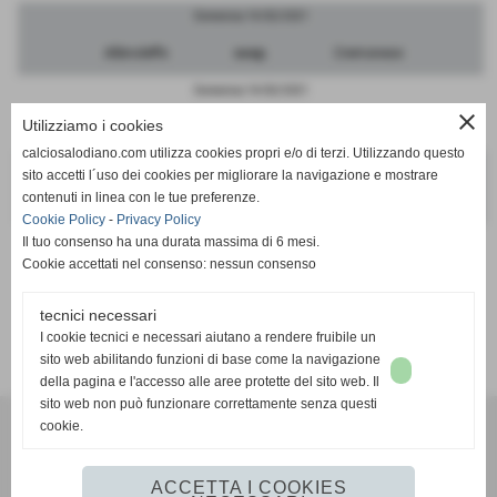
Domenica 14/02/2021
Albinoleffe
sosp.
Cremonese
Domenica 14/02/2021
close
Utilizziamo i cookies
Mantova
sosp.
Pergolettese
calciosalodiano.com utilizza cookies propri e/o di terzi. Utilizzando questo
Domenica 14/02/2021
sito accetti l´uso dei cookies per migliorare la navigazione e mostrare
contenuti in linea con le tue preferenze.
Atalanta
sosp.
Sudtirol
Cookie Policy
-
Privacy Policy
Il tuo consenso ha una durata massima di 6 mesi.
Cookie accettati nel consenso: nessun consenso
tecnici necessari
SCHEDA
-
CALENDARIO E RISULTATI
I cookie tecnici e necessari aiutano a rendere fruibile un
sito web abilitando funzioni di base come la navigazione
della pagina e l'accesso alle aree protette del sito web. Il
sito web non può funzionare correttamente senza questi
cookie.
Calcio Salodiano
info@calciosalodiano.com
ACCETTA I COOKIES