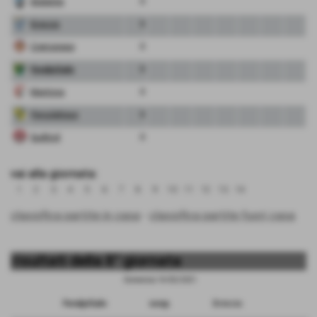
Atalanta
0
Brescia
0
Cremonese
0
FeralpiSalo
0
Mantova
0
Pergolettese
0
Sudtirol
0
vai alla giornata:
1
2
3
4
5
6
7
8
9
10
11
12
13
14
classifica partite in casa
-
classifica partite fuori casa
risultati della 8° giornata
Domenica 14/02/2021
FeralpiSalo
sosp.
Brescia