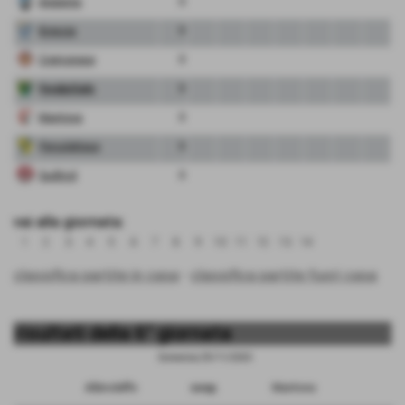
Atalanta
0
Brescia
0
Cremonese
0
FeralpiSalo
0
Mantova
0
Pergolettese
0
Sudtirol
0
vai alla giornata:
1
2
3
4
5
6
7
8
9
10
11
12
13
14
classifica partite in casa
-
classifica partite fuori casa
risultati della 6° giornata
Domenica 29/11/2020
Albinoleffe
sosp.
Mantova