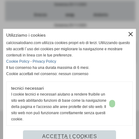
Domenica 29/11/2020
Brescia
sosp.
Atalanta
Domenica 29/11/2020
close
Utilizziamo i cookies
Cremonese
sosp.
FeralpiSalo
calciosalodiano.com utilizza cookies propri e/o di terzi. Utilizzando questo
Domenica 29/11/2020
sito accetti l´uso dei cookies per migliorare la navigazione e mostrare
contenuti in linea con le tue preferenze.
Pergolettese
sosp.
Sudtirol
Cookie Policy
-
Privacy Policy
Il tuo consenso ha una durata massima di 6 mesi.
Cookie accettati nel consenso: nessun consenso
tecnici necessari
SCHEDA
-
CALENDARIO E RISULTATI
I cookie tecnici e necessari aiutano a rendere fruibile un
sito web abilitando funzioni di base come la navigazione
della pagina e l'accesso alle aree protette del sito web. Il
sito web non può funzionare correttamente senza questi
cookie.
Calcio Salodiano
info@calciosalodiano.com
ACCETTA I COOKIES