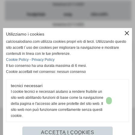
Domenica 22/11/2020
FeralpiSalo
sosp.
Albinoleffe
Domenica 22/11/2020
close
Utilizziamo i cookies
Mantova
sosp.
Atalanta
calciosalodiano.com utilizza cookies propri e/o di terzi. Utilizzando questo
Domenica 22/11/2020
sito accetti l´uso dei cookies per migliorare la navigazione e mostrare
contenuti in linea con le tue preferenze.
Sudtirol
sosp.
Cremonese
Cookie Policy
-
Privacy Policy
Il tuo consenso ha una durata massima di 6 mesi.
Cookie accettati nel consenso: nessun consenso
tecnici necessari
SCHEDA
-
CALENDARIO E RISULTATI
I cookie tecnici e necessari aiutano a rendere fruibile un
sito web abilitando funzioni di base come la navigazione
della pagina e l'accesso alle aree protette del sito web. Il
sito web non può funzionare correttamente senza questi
cookie.
Calcio Salodiano
info@calciosalodiano.com
ACCETTA I COOKIES