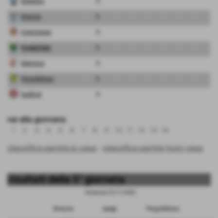
Atalanta
0
Brescia
0
Cremonese
0
FeralpiSalo
0
Mantova
0
Pergolettese
0
Sudtirol
0
vai alla giornata:
1
2
3
4
5
6
7
8
9
10
11
12
13
14
classifica partite in casa
-
classifica partite fuori casa
risultati della 5° giornata
Domenica 22/11/2020
Brescia
sosp.
Pergolettese