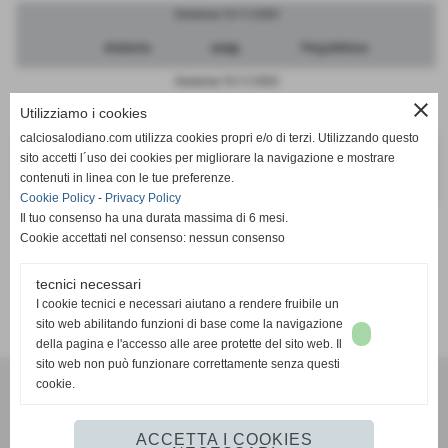
Domenica 15/11/2020
Atalanta
sosp.
Pergolettese
Domenica 15/11/2020
close
Utilizziamo i cookies
Cremonese
sosp.
Brescia
calciosalodiano.com utilizza cookies propri e/o di terzi. Utilizzando questo
Domenica 15/11/2020
sito accetti l´uso dei cookies per migliorare la navigazione e mostrare
contenuti in linea con le tue preferenze.
Mantova
sosp.
FeralpiSalo
Cookie Policy
-
Privacy Policy
Il tuo consenso ha una durata massima di 6 mesi.
Cookie accettati nel consenso: nessun consenso
tecnici necessari
SCHEDA
-
CALENDARIO E RISULTATI
I cookie tecnici e necessari aiutano a rendere fruibile un
sito web abilitando funzioni di base come la navigazione
della pagina e l'accesso alle aree protette del sito web. Il
sito web non può funzionare correttamente senza questi
cookie.
Calcio Salodiano
info@calciosalodiano.com
ACCETTA I COOKIES