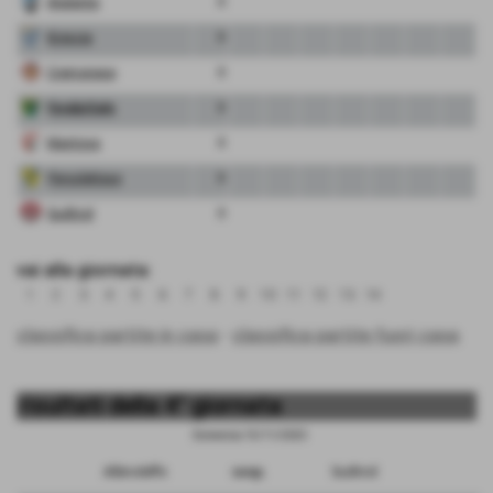
Atalanta
0
Brescia
0
Cremonese
0
FeralpiSalo
0
Mantova
0
Pergolettese
0
Sudtirol
0
vai alla giornata:
1
2
3
4
5
6
7
8
9
10
11
12
13
14
classifica partite in casa
-
classifica partite fuori casa
risultati della 4° giornata
Domenica 15/11/2020
Albinoleffe
sosp.
Sudtirol