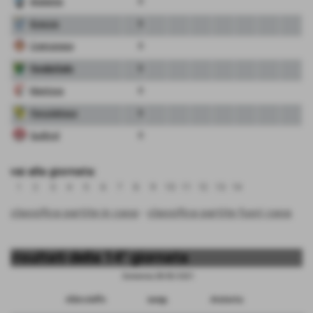
Atalanta
0
Brescia
0
Cremonese
0
FeralpiSalo
0
Mantova
0
Pergolettese
0
Sudtirol
0
vai alla giornata:
1
2
3
4
5
6
7
8
9
10
11
12
13
14
classifica partite in casa
-
classifica partite fuori casa
risultati della 14° giornata
Domenica 28/03/2021
Albinoleffe
sosp.
Atalanta