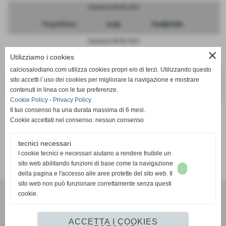
Domenica 28/03/2021
Pergolettese
sosp.
FeralpiSalo
Domenica 28/03/2021
close
Utilizziamo i cookies
Cremonese
sosp.
Mantova
calciosalodiano.com utilizza cookies propri e/o di terzi. Utilizzando questo
Domenica 28/03/2021
sito accetti l´uso dei cookies per migliorare la navigazione e mostrare
contenuti in linea con le tue preferenze.
Brescia
sosp.
Sudtirol
Cookie Policy
-
Privacy Policy
Il tuo consenso ha una durata massima di 6 mesi.
Cookie accettati nel consenso: nessun consenso
tecnici necessari
SCHEDA
-
CALENDARIO E RISULTATI
I cookie tecnici e necessari aiutano a rendere fruibile un
sito web abilitando funzioni di base come la navigazione
della pagina e l'accesso alle aree protette del sito web. Il
sito web non può funzionare correttamente senza questi
cookie.
Calcio Salodiano
info@calciosalodiano.com
ACCETTA I COOKIES