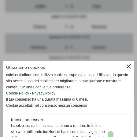
Gubbio
1 - 2
Carpi
Sabato 12/10/2019 20:45
Padova
1 - 2
Ravenna
Domenica 13/10/2019 17:30
Piacenza
2 - 1
Vicenza
Domenica 13/10/2019 15:00
close
Utilizziamo i cookies
Reggiana
3 - 1
Triestina
calciosalodiano.com utilizza cookies propri e/o di terzi. Utilizzando questo
Domenica 13/10/2019 15:00
sito accetti l´uso dei cookies per migliorare la navigazione e mostrare
contenuti in linea con le tue preferenze.
Virtus Verona
3 - 1
Vis Pesaro
Cookie Policy
-
Privacy Policy
Il tuo consenso ha una durata massima di 6 mesi.
Cookie accettati nel consenso: nessun consenso
tecnici necessari
SCHEDA
-
CALENDARIO E RISULTATI
I cookie tecnici e necessari aiutano a rendere fruibile un
sito web abilitando funzioni di base come la navigazione